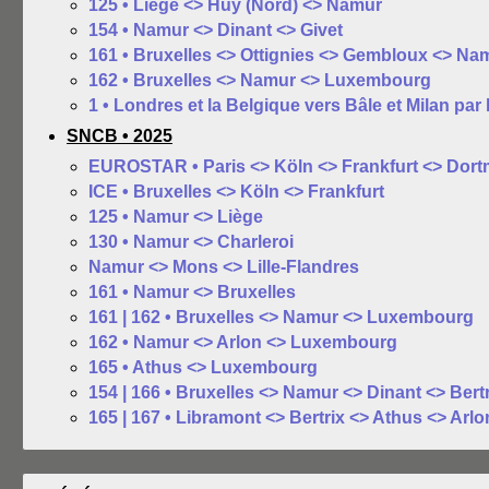
125 • Liége <> Huy (Nord) <> Namur
154 • Namur <> Dinant <> Givet
161 • Bruxelles <> Ottignies <> Gembloux <> Na
162 • Bruxelles <> Namur <> Luxembourg
1 • Londres et la Belgique vers Bâle et Milan par
SNCB • 2025
EUROSTAR • Paris <> Köln <> Frankfurt <> Dor
ICE • Bruxelles <> Köln <> Frankfurt
125 • Namur <> Liège
130 • Namur <> Charleroi
Namur <> Mons <> Lille-Flandres
161 • Namur <> Bruxelles
161 | 162 • Bruxelles <> Namur <> Luxembourg
162 • Namur <> Arlon <> Luxembourg
165 • Athus <> Luxembourg
154 | 166 • Bruxelles <> Namur <> Dinant <> Bert
165 | 167 • Libramont <> Bertrix <> Athus <> Arlo