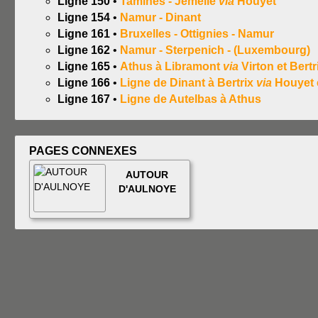
Ligne 150
•
Tamines - Jemelle
via
Houyet
Ligne 154
•
Namur - Dinant
Ligne 161
•
Bruxelles - Ottignies - Namur
Ligne 162
•
Namur - Sterpenich - (Luxembourg)
Ligne 165
•
Athus à Libramont
via
Virton et Bertr
Ligne 166
•
Ligne de Dinant à Bertrix
via
Houyet 
Ligne 167
•
Ligne de Autelbas à Athus
PAGES CONNEXES
AUTOUR
D'AULNOYE