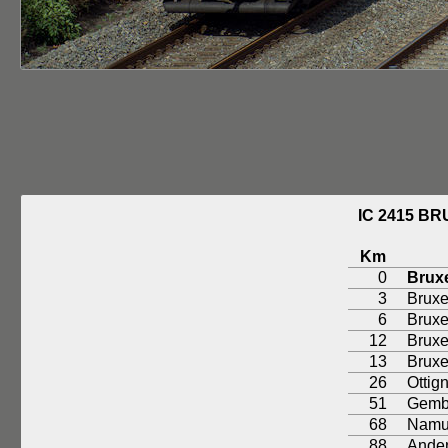
IC 2415 B
Km
0
Bruxe
3
Bruxe
6
Bruxe
12
Bruxe
13
Bruxe
26
Ottig
51
Gemb
68
Namu
88
Ande