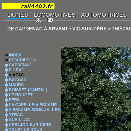
DE CAPDENAC À ARVANT • VIC-SUR-CÈRE > THIÉZA
INDEX
DESCRIPTION
CAPDENAC
FIGEAC
VIAZAC
BAGNAC
MAURS
BOISSET (CANTAL)
LE ROUGET
PERS
LA CAPELLE-VIESCAMP
VIESCAMP-SOUS-JALLÈS
YTRAC
AURILLAC
ARPAJON-SUR-CÈRE
YOLET-LE-DOUX