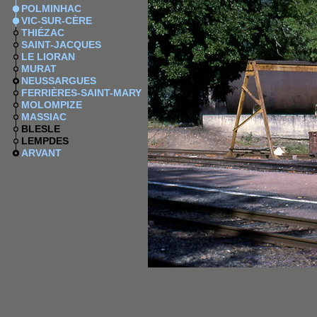
POLMINHAC
VIC-SUR-CÈRE
THIÉZAC
SAINT-JACQUES
LE LIORAN
MURAT
NEUSSARGUES
FERRIÈRES-SAINT-MARY
MOLOMPIZE
MASSIAC
BLESLE
LEMPDES
ARVANT