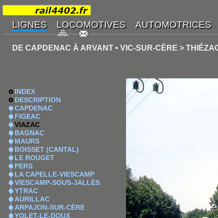
DE CAPDENAC À ARVANT • VIC-SUR-CÈRE > THIÉZA
INDEX
DESCRIPTION
CAPDENAC
FIGEAC
VIAZAC
BAGNAC
MAURS
BOISSET (CANTAL)
LE ROUGET
PERS
LA CAPELLE-VIESCAMP
VIESCAMP-SOUS-JALLÈS
YTRAC
AURILLAC
ARPAJON-SUR-CÈRE
YOLET-LE-DOUX