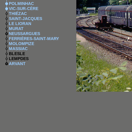
POLMINHAC
VIC-SUR-CÈRE
THIÉZAC
SAINT-JACQUES
LE LIORAN
MURAT
NEUSSARGUES
FERRIÈRES-SAINT-MARY
MOLOMPIZE
MASSIAC
BLESLE
LEMPDES
ARVANT