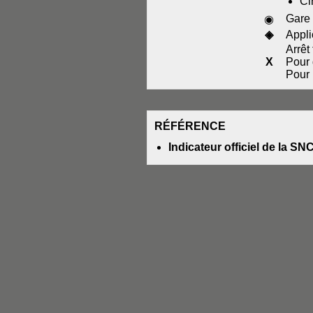
Ci
Gare 
◉
◈
Appli
Arrêt 
X
Pour 
Pour 
RÉFÉRENCE
Indicateur officiel de la SN