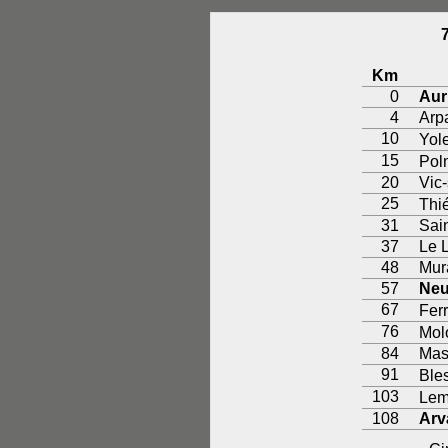
Km
0
Auri
4
Arp
10
Yol
15
Pol
20
Vic
25
Thi
31
Sai
37
Le 
48
Mur
57
Neu
67
Fer
76
Mol
84
Mas
91
Ble
103
Lem
108
Arv