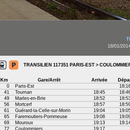
T
18/01/2014
TRANSILIEN 117351 PARIS-EST > COULOMMIE
Km
Gare/Arrêt
Arrivée
Dépar
0
Paris-Est
18:1
41
Tournan
18:45
18:4
49
Marles-en-Brie
18:52
18:5
56
Mortcerf
18:57
18:5
61
Guérard-la-Celle-sur-Morin
19:04
19:0
65
Faremoutiers-Pommeuse
19:08
19:0
69
Mouroux
19:13
19:1
72
Coulommiers
19:17