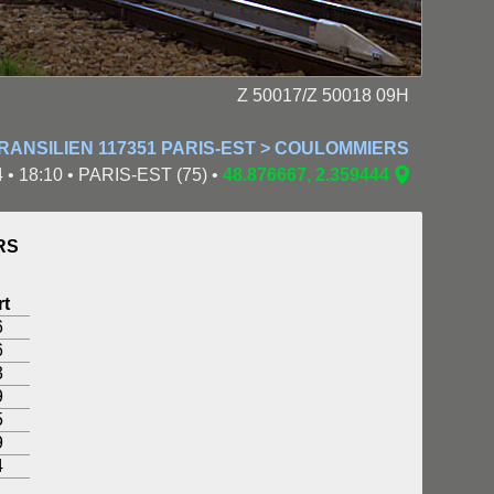
Z 50017/Z 50018 09H
RANSILIEN 117351 PARIS-EST > COULOMMIERS
 • 18:10 • PARIS-EST (75) •
48.876667, 2.359444
RS
t
6
6
3
9
5
9
4