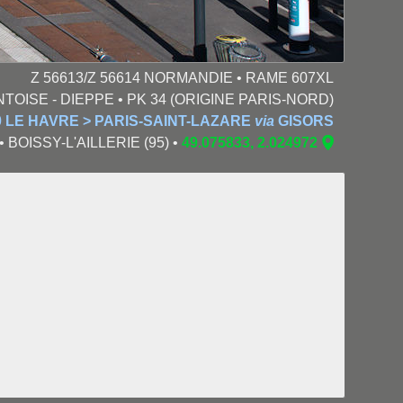
Z 56613/Z 56614 NORMANDIE • RAME 607XL
NTOISE - DIEPPE • PK 34 (ORIGINE PARIS-NORD)
 LE HAVRE > PARIS-SAINT-LAZARE
via
GISORS
 • BOISSY-L'AILLERIE (95) •
49.075833, 2.024972