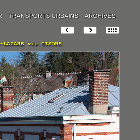
T-LAZARE
via
GISORS