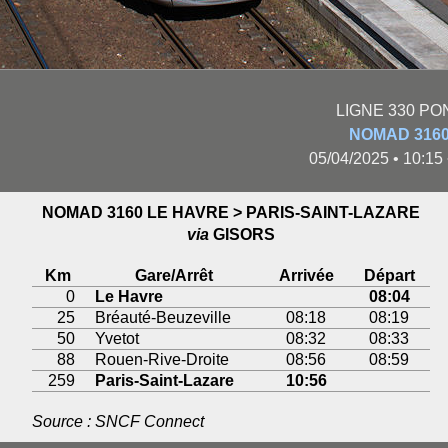
LIGNE 330 PO
NOMAD 3160
05/04/2025 • 10:15
NOMAD 3160 LE HAVRE > PARIS-SAINT-LAZARE
via
GISORS
Km
Gare/Arrêt
Arrivée
Départ
0
Le Havre
08:04
25
Bréauté-Beuzeville
08:18
08:19
50
Yvetot
08:32
08:33
88
Rouen-Rive-Droite
08:56
08:59
259
Paris-Saint-Lazare
10:56
Source : SNCF Connect