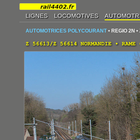
AUTOMOTRICES POLYCOURANT
• REGIO 2N • 
Z 56613/Z 56614 NORMANDIE • RAME