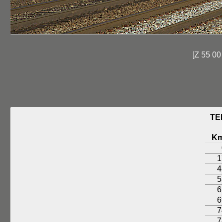
[Z 55 00
TE
K
1
4
5
6
6
7
7