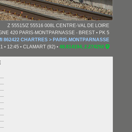
Z 55515/Z 55516 008L CENTRE-VAL DE LOIRE
IGNE 420 PARIS-MONTPARNASSE - BREST • PK 5
I 862422 CHARTRES > PARIS-MONTPARNASSE
1 • 12:45 • CLAMART (92) •
48.814194, 2.274250
E