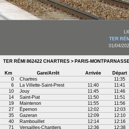
L
TER RÉM
01/04/202
TER RÉMI 862422 CHARTRES > PARIS-MONTPARNASS
Km
Gare/Arrêt
Arrivée
Départ
0
Chartres
11:35
6
La Villette-Saint-Prest
11:40
11:41
10
Jouy
11:45
11:46
14
Saint-Piat
11:50
11:51
19
Maintenon
11:55
11:56
27
Épernon
12:02
12:03
35
Gazeran
12:09
12:10
40
Rambouillet
12:14
12:16
71
Versailles-Chantiers
12:36
12:38