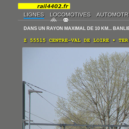
DANS UN RAYON MAXIMAL DE 10 KM... BANL
Z 55515 CENTRE-VAL DE LOIRE • TER