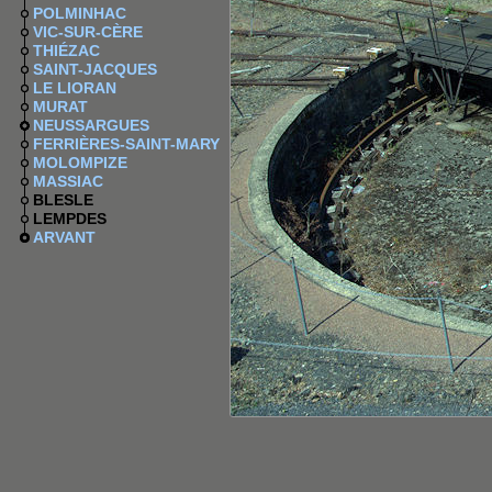
POLMINHAC
VIC-SUR-CÈRE
THIÉZAC
SAINT-JACQUES
LE LIORAN
MURAT
NEUSSARGUES
FERRIÈRES-SAINT-MARY
MOLOMPIZE
MASSIAC
BLESLE
LEMPDES
ARVANT