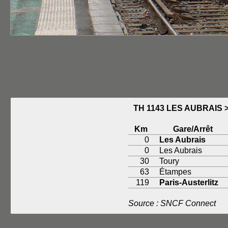
TH 1143 LES AUBRAIS 
Km
Gare/Arrêt
0
Les Aubrais
0
Les Aubrais
30
Toury
63
Étampes
119
Paris-Austerlitz
Source : SNCF Connect