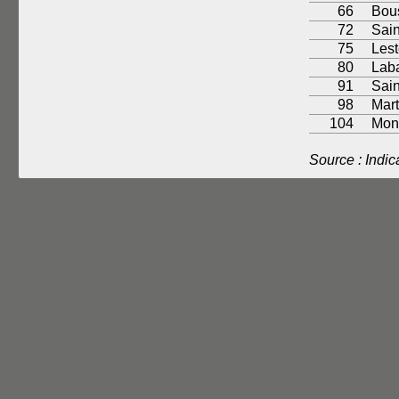
66
Bou
72
Sain
75
Lest
80
Laba
91
Sai
98
Mart
104
Mon
Source : Indic