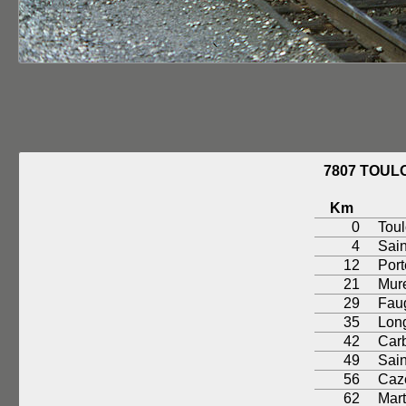
7807 TOU
Km
0
Tou
4
Sai
12
Port
21
Mur
29
Fau
35
Lon
42
Car
49
Sain
56
Caz
62
Mart