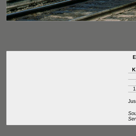
E
K
1
Jus
Sou
Ser