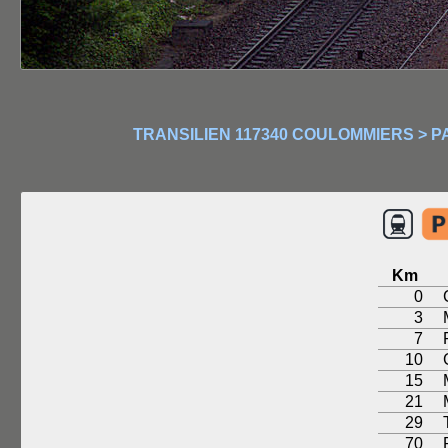
TRANSILIEN 117340 COULOMMIERS > P
Km
0
3
7
10
15
21
29
70