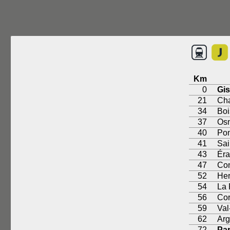
Km
0
Gi
21
Ch
34
Boi
37
Os
40
Pon
41
Sai
43
Éra
47
Con
52
Her
54
La 
56
Cor
59
Val
62
Arg
72
Par