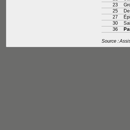
23
Gr
25
De
27
Ép
30
Sa
36
Pa
Source : Ass