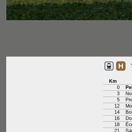
Km
0
Pe
3
No
5
Pr
12
Mon
14
Bo
16
Do
18
Éc
21
Sar