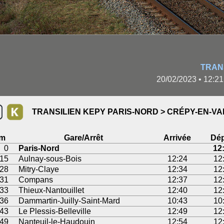
TRAN
20/02/2023 • 12:2
TRANSILIEN KEPY PARIS-NORD > CRÉPY-EN-VA
m
Gare/Arrêt
Arrivée
Dép
0
Paris-Nord
12
15
Aulnay-sous-Bois
12:24
12
28
Mitry-Claye
12:34
12
31
Compans
12:37
12
33
Thieux-Nantouillet
12:40
12
36
Dammartin-Juilly-Saint-Mard
10:43
10
43
Le Plessis-Belleville
12:49
12
49
Nanteuil-le-Haudouin
12:54
12