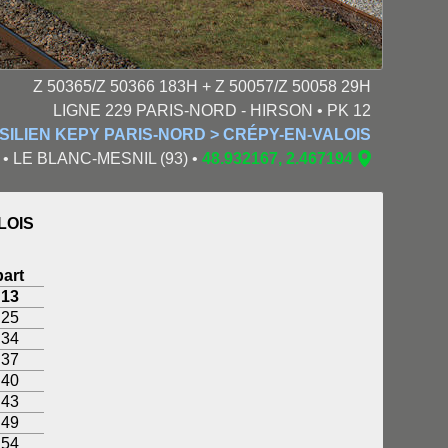
Z 50365/Z 50366 183H + Z 50057/Z 50058 29H
LIGNE 229 PARIS-NORD - HIRSON • PK 12
SILIEN KEPY PARIS-NORD > CRÉPY-EN-VALOIS
1 • LE BLANC-MESNIL (93) •
48.932167, 2.467194
LOIS
art
:13
:25
:34
:37
:40
:43
:49
:54