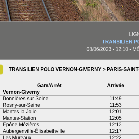
LIG
TRANSILIEN P
08/06/2023 • 12:10 •
TRANSILIEN POLO VERNON-GIVERNY > PARIS-SAIN
Gare/Arrêt
Arrivée
Vernon-Giverny
Bonnières-sur-Seine
11:49
Rosny-sur-Seine
11:53
Mantes-la-Jolie
12:01
Mantes-Station
12:05
Épône-Mézières
12:13
Aubergenville-Élisabethville
12:17
Les Mureaux
12:22