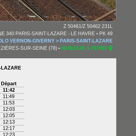
Z 50461/Z 50462 231L
NE 340 PARIS-SAINT-LAZARE - LE HAVRE • PK 49
OLO VERNON-GIVERNY > PARIS-SAINT-LAZARE
 MÉZIÈRES-SUR-SEINE (78) •
48.963139, 1.797861
T-LAZARE
Départ
11:42
11:49
11:53
12:03
12:05
12:13
12:17
12:23