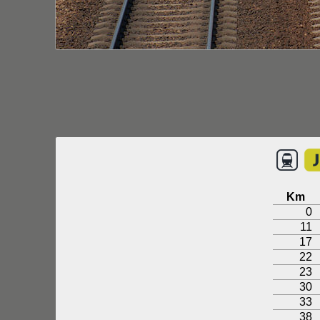
Km
0
11
17
22
23
30
33
38