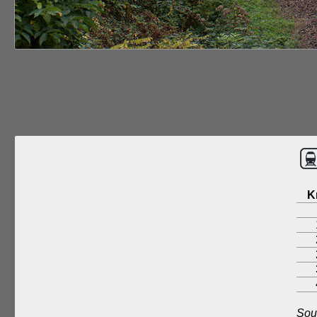
K
Sou