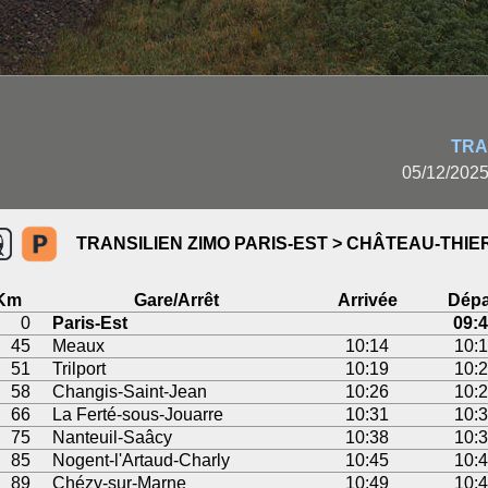
TRA
05/12/2025
TRANSILIEN ZIMO PARIS-EST > CHÂTEAU-THIE
Km
Gare/Arrêt
Arrivée
Dépa
0
Paris-Est
09:
45
Meaux
10:14
10:
51
Trilport
10:19
10:
58
Changis-Saint-Jean
10:26
10:
66
La Ferté-sous-Jouarre
10:31
10:
75
Nanteuil-Saâcy
10:38
10:
85
Nogent-l'Artaud-Charly
10:45
10:
89
Chézy-sur-Marne
10:49
10: