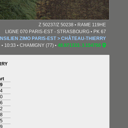
Z 50237/Z 50238 • RAME 119HE
LIGNE 070 PARIS-EST - STRASBOURG • PK 67
NSILIEN ZIMO PARIS-EST > CHÂTEAU-THIERRY
 • 10:33 • CHAMIGNY (77) •
48.971333, 3.154750
RRY
rt
49
14
20
26
32
38
45
49