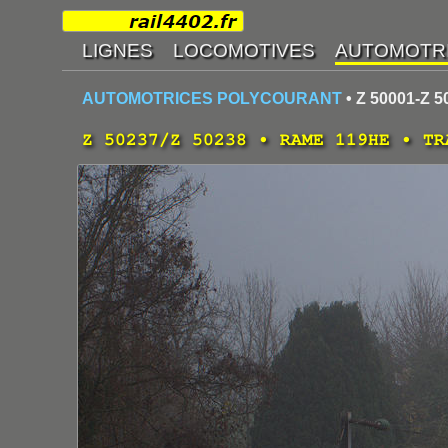
AUTOMOTRICES POLYCOURANT
• Z 50001-Z 5
Z 50237/Z 50238 • RAME 119HE • TR