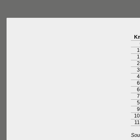
K
1
1
2
3
4
6
6
7
5
9
10
11
Sou