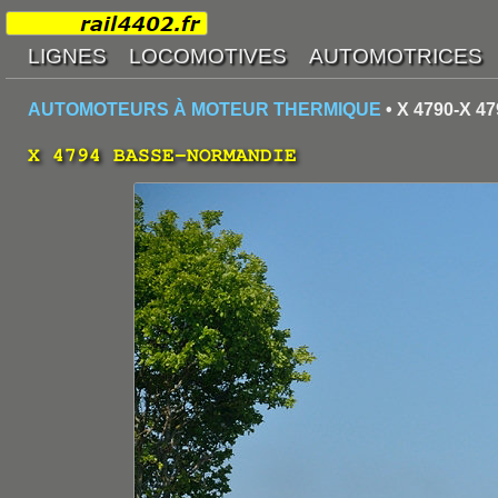
AUTOMOTEURS À MOTEUR THERMIQUE
• X 4790-X 
X 4794 BASSE-NORMANDIE