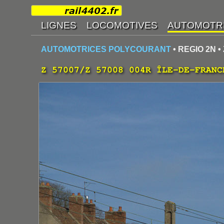
AUTOMOTRICES POLYCOURANT
• REGIO 2N •
Z 57007/Z 57008 004R ÎLE-DE-FRANC