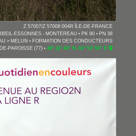
Z 57007/Z 57008 004R ÎLE-DE-FRANCE
RBEIL-ESSONNES - MONTEREAU • PK 90 • PN 38
U > MELUN • FORMATION DES CONDUCTEURS
NDE-PAROISSE (77) •
48° 22' 44" N, 02° 53' 50" E