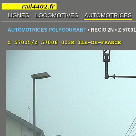
AUTOMOTRICES POLYCOURANT
• REGIO 2N • Z 5700
Z 57005/Z 57006 003R ÎLE-DE-FRANCE