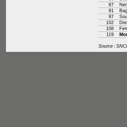
87
Nem
91
Bag
97
Sou
102
Dor
108
Fer
119
Mon
Source : SNC