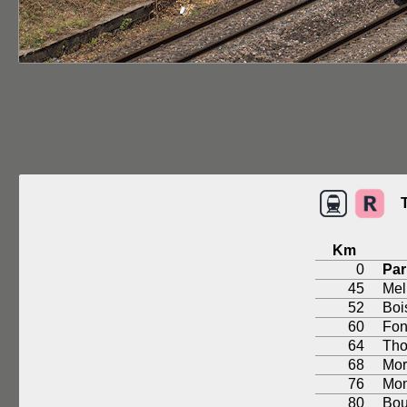
Km
0
Par
45
Mel
52
Boi
60
Fon
64
Tho
68
Mor
76
Mon
80
Bou