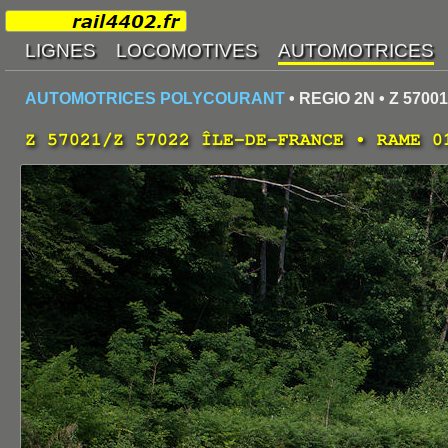
AUTOMOTRICES POLYCOURANT
• REGIO 2N • Z 5700
Z 57021/Z 57022 ÎLE-DE-FRANCE • RAME 0