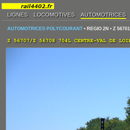
AUTOMOTRICES POLYCOURANT
• REGIO 2N • Z 56701
Z 56707/Z 56708 704L CENTRE-VAL DE LOI