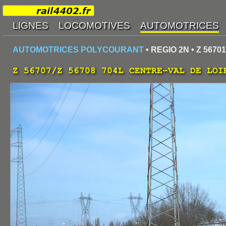
AUTOMOTRICES POLYCOURANT
• REGIO 2N • Z 56701
Z 56707/Z 56708 704L CENTRE-VAL DE LOI