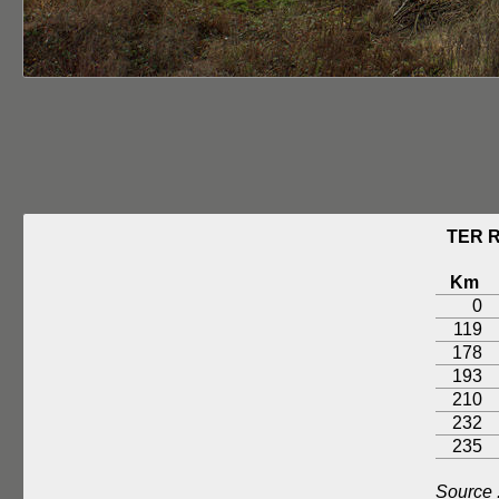
TER R
Km
0
119
178
193
210
232
235
Source 