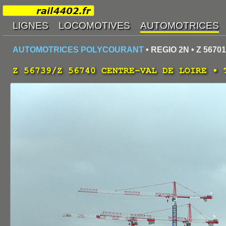
AUTOMOTRICES POLYCOURANT
• REGIO 2N • Z 56701
Z 56739/Z 56740 CENTRE-VAL DE LOIRE • 