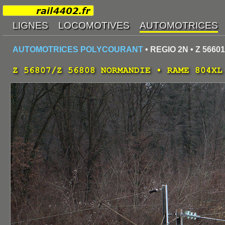
AUTOMOTRICES POLYCOURANT
• REGIO 2N • Z 56601
Z 56807/Z 56808 NORMANDIE • RAME 804XL