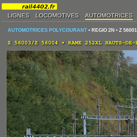
AUTOMOTRICES POLYCOURANT
• REGIO 2N • Z 560
Z 56003/Z 56004 • RAME 252XL HAUTS-DE-