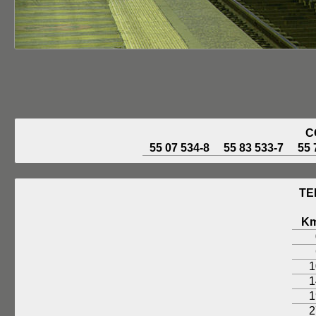
C
55 07 534-8
55 83 533-7
55 
TE
K
1
1
1
2