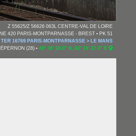
Z 55625/Z 56626 063L CENTRE-VAL DE LOIRE
GNE 420 PARIS-MONTPARNASSE - BREST • PK 51
TER 16769 PARIS-MONTPARNASSE > LE MANS
 • ÉPERNON (28) •
48° 36' 18.0" N, 02° 16' 27.3" E