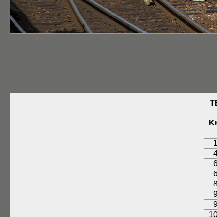
T
K
1