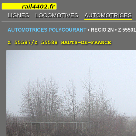
AUTOMOTRICES POLYCOURANT
• REGIO 2N • Z 55501
Z 55587/Z 55588 HAUTS-DE-FRANCE