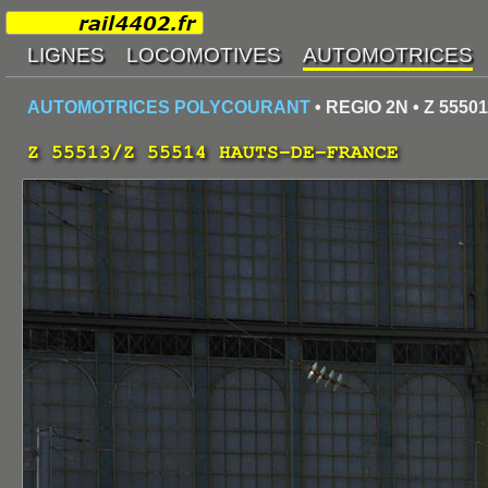
AUTOMOTRICES POLYCOURANT
• REGIO 2N • Z 55501
Z 55513/Z 55514 HAUTS-DE-FRANCE