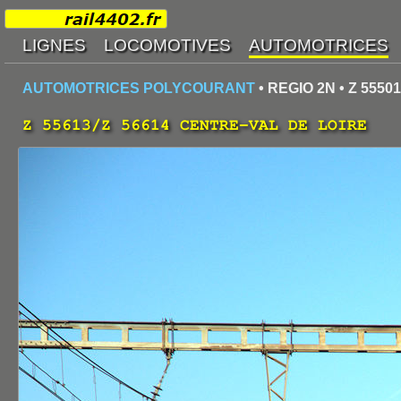
AUTOMOTRICES POLYCOURANT
• REGIO 2N • Z 55501
Z 55613/Z 56614 CENTRE-VAL DE LOIRE