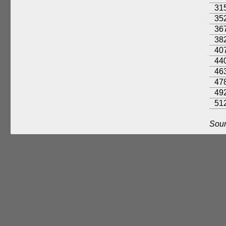
31
35
36
38
40
44
46
47
49
51
Sour