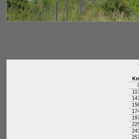
K
11
14
15
17
19
22
24
25