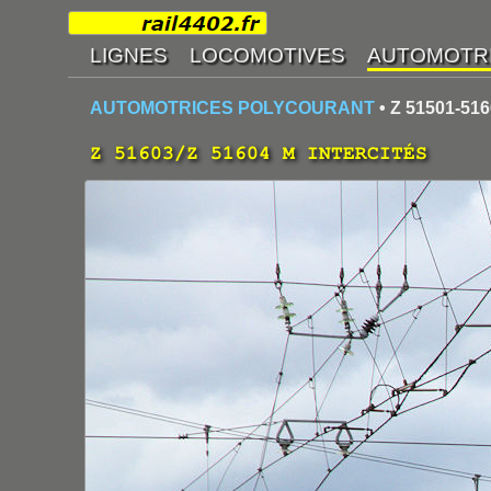
AUTOMOTRICES POLYCOURANT
• Z 51501-51
Z 51603/Z 51604 M INTERCITÉS