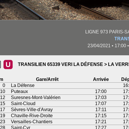
LIGNE 973 PARIS-S
TRANS
23/04/2021 • 17:00
TRANSILIEN 65339 VERI LA DÉFENSE > LA VERR
m
Gare/Arrêt
Arrivée
Dép
0
La Défense
16
10
Puteaux
17:00
17
12
Suresnes-Mont-Valérien
17:03
17
15
Saint-Cloud
17:07
17
17
Sèvres-Ville-d'Avray
17:11
17
19
Chaville-Rive-Droite
17:15
17
23
Versailles-Chantiers
17:21
17
28
Saint-Cyr
17:27
17