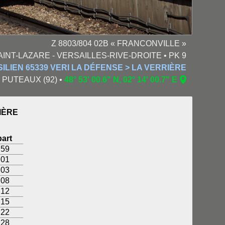
Z 8803/804 02B « FRANCONVILLE »
AINT-LAZARE - VERSAILLES-RIVE-DROITE • PK 9
ILIEN 65339 VERI LA DÉFENSE > LA VERRIÈRE
 • PUTEAUX (92) •
48° 53' 00.6" N, 02° 14' 00.7" E
IÈRE
art
:59
:01
:03
:08
:12
:15
:22
:28