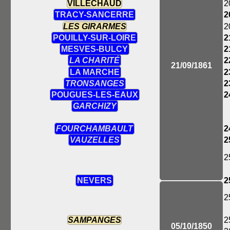
VILLECHAUD
2
TRACY-SANCERRE
2
LES GIRARMES
2
POUILLY-SUR-LOIRE
2
MESVES-BULCY
2
LA CHARITÉ
2
21/09/1861
LA MARCHE
2
TRONSANGES
2
POUGUES-LES-EAUX
2
GARCHIZY
FOURCHAMBAULT
2
VAUZELLES
2
2
NEVERS
2
2
SAMPANGES
2
05/10/1850