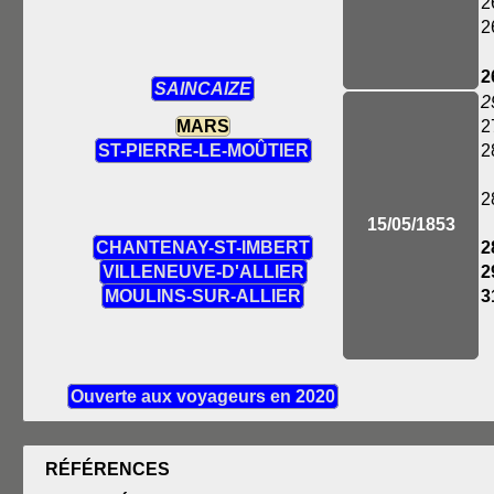
2
2
2
SAINCAIZE
2
MARS
2
ST-PIERRE-LE-MOÛTIER
2
2
15/05/1853
CHANTENAY-ST-IMBERT
2
VILLENEUVE-D'ALLIER
2
MOULINS-SUR-ALLIER
3
Ouverte aux voyageurs en 2020
RÉFÉRENCES