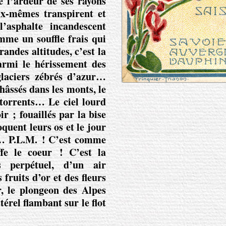
e l’ardeur de ses rayons
ux-mêmes transpirent et
’asphalte incandescent
mme un souffle frais qui
randes altitudes, c’est la
armi le hérissement des
 glaciers zébrés d’azur…
châssés dans les monts, le
torrents… Le ciel lourd
r ; fouaillés par la bise
oquent leurs os et le jour
t…
P.L.M. !
C’est comme
fe le coeur ! C’est la
s perpétuel, d’un air
fruits d’or et des fleurs
, le plongeon des Alpes
térel flambant sur le flot