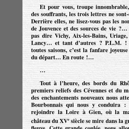
Et pour vous, troupe innombrable,
des souffrants, les trois lettres ne sont-
Derrière elles, ne lisez-vous pas les 
de Jouvence et des sources de vie ?
pas dire Vichy, Aix-les-Bains, Uriage
Lancy… et tant d’autres ?
P.L.M. !
toutes saisons, c’est la fanfare joyeus
du départ… En route !…
…
Tout à l’heure, des bords du Rhô
premiers reliefs des Cévennes et du ma
des enchantements nouveaux nous atten
Bourbonnais qui nous y conduira : 
rejoindre la Loire à Gien, où la m
e
château du XV
siècle se mire dans la 
fleuve. Cette grande coulée, nous allo