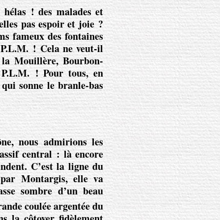
 hélas ! des malades et
elles pas espoir et joie ?
noms fameux des fontaines
…
P.L.M. !
Cela ne veut-il
, la Mouillère, Bourbon-
 P.L.M. !
Pour tous, en
e qui sonne le branle-bas
ne, nous admirions les
ssif central : là encore
dent. C’est la ligne du
par Montargis, elle va
asse sombre d’un beau
grande coulée argentée du
ns la côtoyer fidèlement