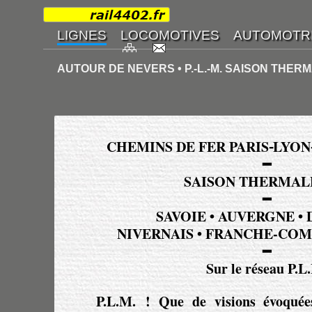
AUTOUR DE NEVERS • P.-L.-M. SAISON THERM
CHEMINS DE FER PARIS⁃LYO
━
SAISON THERMALE
━
SAVOIE • AUVERGNE •
NIVERNAIS • FRANCHE-COM
━
Sur le réseau P.L
P.L.M. !
Que de visions évoquées