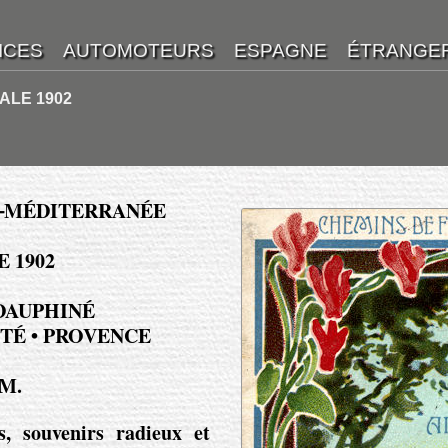
ALE 1902
N⁃MÉDITERRANÉE
 1902
 DAUPHINÉ
TÉ • PROVENCE
.M.
, souvenirs radieux et