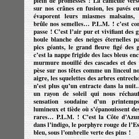
plein de promesses ! La canicule vers
sur nos crânes en fusion, les pavés e
évaporent leurs miasmes malsains, l
brûle nos semelles…
P.L.M. !
c’est co
passe ! C’est l’air pur et vivifiant des g
houle blanche des neiges éternelles p
pics géants, le grand fleuve figé des
c’est la nappe frigide des lacs bleus en
murmure mouillé des cascades et des 
pèse sur nos têtes comme un linceul noi
aigre, les squelettes des arbres entrech
n’est plus qu’un entracte dans la nui
un rayon de soleil qui nous réchauf
sensation soudaine d’un printemp
lumineux et tiède où s’épanouissent des 
rares…
P.L.M. !
C’est la Côte d’Azur
dans l’indigo, le porphyre rouge de l’Es
bleu, sous l’ombrelle verte des pins !