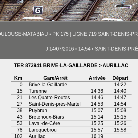
OULOUSE-MATABIAU • PK 175 | LIGNE 719 SAINT-DENIS-
J 14/07/2016 • 14:54 • SAINT-DENIS-PR
TER 873941 BRIVE-LA-GAILLARDE > AURILLAC
Km
Gare/Arrêt
Arrivée
Départ
0
Brive-la-Gaillarde
14:22
15
Turenne
14:36
14:40
21
Les Quatre-Routes
14:46
14:47
27
Saint-Denis-près-Martel
14:53
14:54
38
Puybrun
15:07
15:08
43
Bretenoux-Biars
15:14
15:15
53
Laval-de-Cère
15:25
15:26
78
Laroquebrou
15:57
15:58
102
Aurillac
16:19