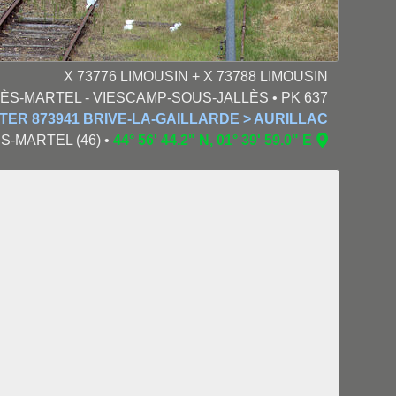
X 73776 LIMOUSIN + X 73788 LIMOUSIN
PRÈS-MARTEL - VIESCAMP-SOUS-JALLÈS • PK 637
TER 873941 BRIVE-LA-GAILLARDE > AURILLAC
ÈS-MARTEL (46) •
44° 56' 44.2" N, 01° 39' 59.0" E