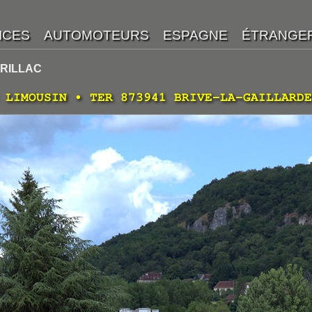
URILLAC
 LIMOUSIN • TER 873941 BRIVE-LA-GAILLARDE