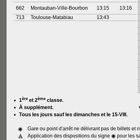
662
Montauban-Ville-Bourbon
13:15
13:16
713
Toulouse-Matabiau
13:43
ère
ème
1
et 2
classe.
À supplément.
Tous les jours sauf les dimanches et le 15-VIII.
Gare ou point d'arrêt ne délivrant pas de billets et
◉
◬
Application des dispositions du signe ◉ pour les s