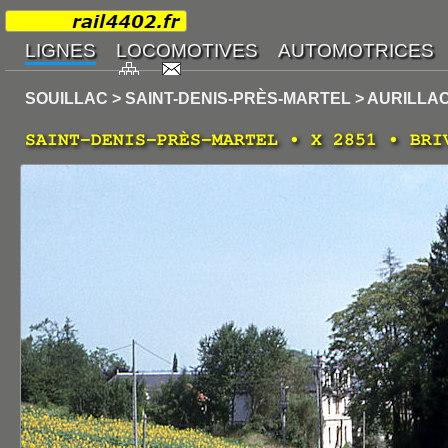
SOUILLAC > SAINT-DENIS-PRÈS-MARTEL > AURILLA
SAINT-DENIS-PRÈS-MARTEL • X 2851 • BRI