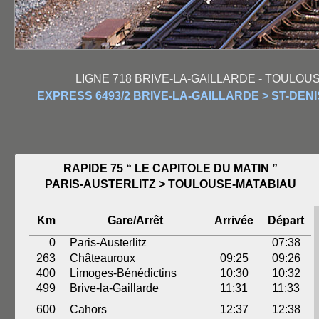
LIGNE 718 BRIVE-LA-GAILLARDE - TOULOUS
EXPRESS 6493/2 BRIVE-LA-GAILLARDE > ST-DEN
RAPIDE 75 “ LE CAPITOLE DU MATIN ”
PARIS-AUSTERLITZ > TOULOUSE-MATABIAU
Km
Gare/Arrêt
Arrivée
Départ
0
Paris-Austerlitz
07:38
263
Châteauroux
09:25
09:26
400
Limoges-Bénédictins
10:30
10:32
499
Brive-la-Gaillarde
11:31
11:33
600
Cahors
12:37
12:38