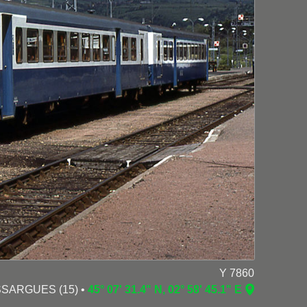
Y 7860
SSARGUES (15) •
45° 07' 31.4" N, 02° 58' 45.1" E