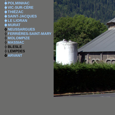
POLMINHAC
VIC-SUR-CÈRE
THIÉZAC
SAINT-JACQUES
LE LIORAN
MURAT
NEUSSARGUES
FERRIÈRES-SAINT-MARY
MOLOMPIZE
MASSIAC
BLESLE
LEMPDES
ARVANT