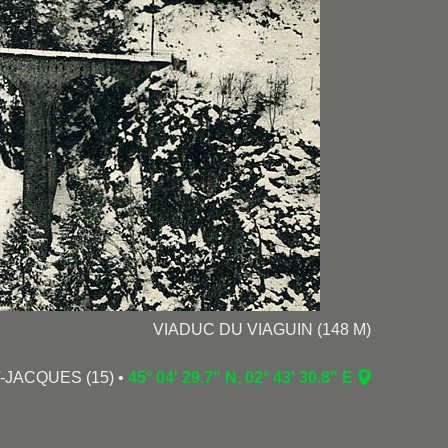
VIADUC DU VIAGUIN (148 M)
T-JACQUES (15) •
45° 04' 29.7" N, 02° 43' 30.8" E