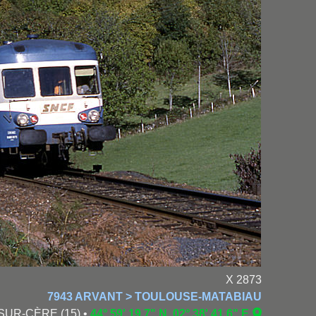
X 2873
7943 ARVANT > TOULOUSE-MATABIAU
-SUR-CÈRE (15) •
44° 59' 19.7" N, 02° 38' 41.6" E