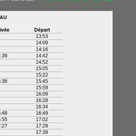
IAU
ivée
Départ
13:53
14:09
14:16
:39
14:42
14:52
15:05
15:22
:38
15:45
15:59
16:09
16:28
16:34
:48
16:49
:55
17:02
:27
17:29
17:39