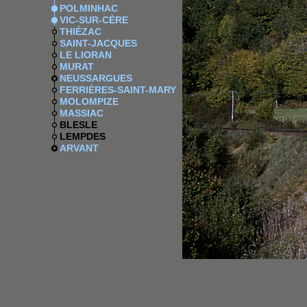
POLMINHAC
VIC-SUR-CÈRE
THIÉZAC
SAINT-JACQUES
LE LIORAN
MURAT
NEUSSARGUES
FERRIÈRES-SAINT-MARY
MOLOMPIZE
MASSIAC
BLESLE
LEMPDES
ARVANT