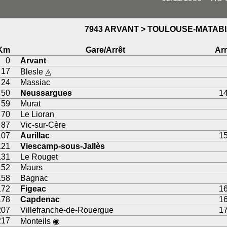
7943 ARVANT > TOULOUSE-MATAB
Km
Gare/Arrêt
Arr
0
Arvant
17
Blesle ◬
24
Massiac
50
Neussargues
14
59
Murat
70
Le Lioran
87
Vic-sur-Cère
107
Aurillac
15
121
Viescamp-sous-Jallès
131
Le Rouget
152
Maurs
158
Bagnac
172
Figeac
16
178
Capdenac
16
207
Villefranche-de-Rouergue
17
217
Monteils ◉