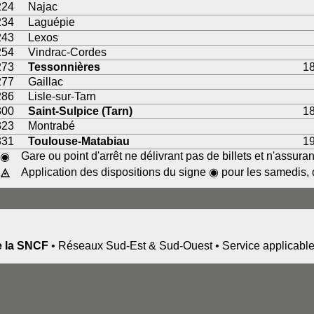
224
Najac
234
Laguépie
243
Lexos
254
Vindrac-Cordes
273
Tessonnières
18
277
Gaillac
286
Lisle-sur-Tarn
300
Saint-Sulpice (Tarn)
18
323
Montrabé
331
Toulouse-Matabiau
19
Gare ou point d'arrêt ne délivrant pas de billets et n'assur
◉
◬
Application des dispositions du signe ◉ pour les samedis, 
de la SNCF
• Réseaux Sud-Est & Sud-Ouest • Service applicabl