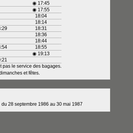
◉ 17:45
◉ 17:55
18:04
18:14
:29
18:31
18:36
18:44
:54
18:55
◉ 19:13
:21
ant pas le service des bagages.
dimanches et fêtes.
e du 28 septembre 1986 au 30 mai 1987