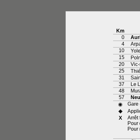
Km
0
Auri
4
Arp
10
Yol
15
Pol
20
Vic-
25
Thi
31
Sai
37
Le L
48
Mur
57
Neu
Gare 
◉
◈
Appli
Arrêt 
X
Pour 
Pour 