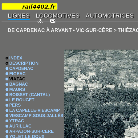
DE CAPDENAC À ARVANT • VIC-SUR-CÈRE > THIÉZA
INDEX
DESCRIPTION
CAPDENAC
FIGEAC
VIAZAC
BAGNAC
MAURS
BOISSET (CANTAL)
LE ROUGET
PERS
LA CAPELLE-VIESCAMP
VIESCAMP-SOUS-JALLÈS
YTRAC
AURILLAC
ARPAJON-SUR-CÈRE
YOLET-LE-DOUX