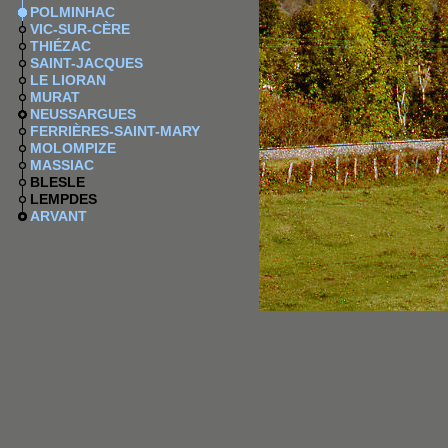
POLMINHAC
VIC-SUR-CÈRE
THIÉZAC
SAINT-JACQUES
LE LIORAN
MURAT
NEUSSARGUES
FERRIÈRES-SAINT-MARY
MOLOMPIZE
MASSIAC
BLESLE
LEMPDES
ARVANT