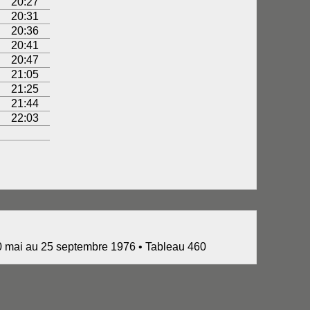
20:27
20:31
20:36
20:41
20:47
21:05
21:25
21:44
22:03
0 mai au 25 septembre 1976 • Tableau 460