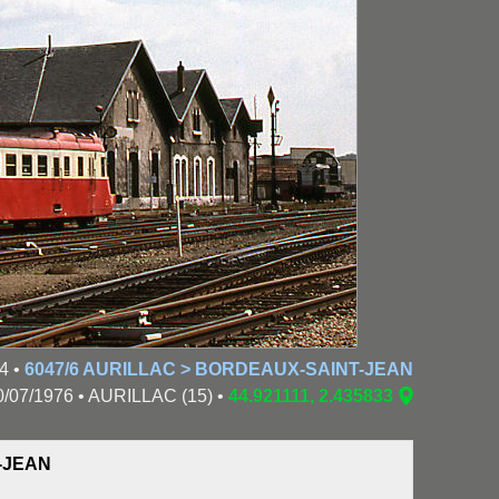
4 •
6047/6 AURILLAC > BORDEAUX-SAINT-JEAN
0/07/1976 • AURILLAC (15) •
44.921111, 2.435833
-JEAN