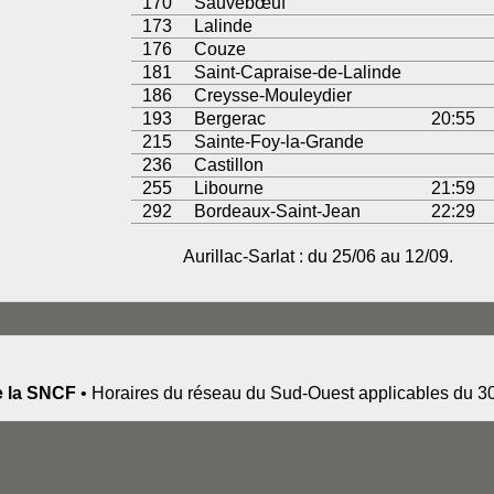
170
Sauvebœuf
173
Lalinde
176
Couze
181
Saint-Capraise-de-Lalinde
186
Creysse-Mouleydier
193
Bergerac
20:55
215
Sainte-Foy-la-Grande
236
Castillon
255
Libourne
21:59
292
Bordeaux-Saint-Jean
22:29
Aurillac-Sarlat : du 25/06 au 12/09.
de la SNCF
• Horaires du réseau du Sud-Ouest applicables du 3