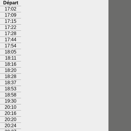
Départ
17:02
17:09
17:15
17:22
17:28
17:44
17:54
18:05
18:11
18:16
18:20
18:28
18:37
18:53
18:58
19:30
20:10
20:16
20:20
20:24