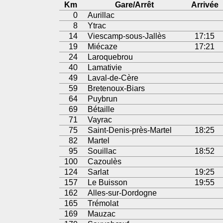
Km
Gare/Arrêt
Arrivée
0
Aurillac
8
Ytrac
14
Viescamp-sous-Jallès
17:15
19
Miécaze
17:21
24
Laroquebrou
40
Lamativie
49
Laval-de-Cère
59
Bretenoux-Biars
64
Puybrun
69
Bétaille
71
Vayrac
75
Saint-Denis-près-Martel
18:25
82
Martel
95
Souillac
18:52
100
Cazoulès
124
Sarlat
19:25
157
Le Buisson
19:55
162
Alles-sur-Dordogne
165
Trémolat
169
Mauzac